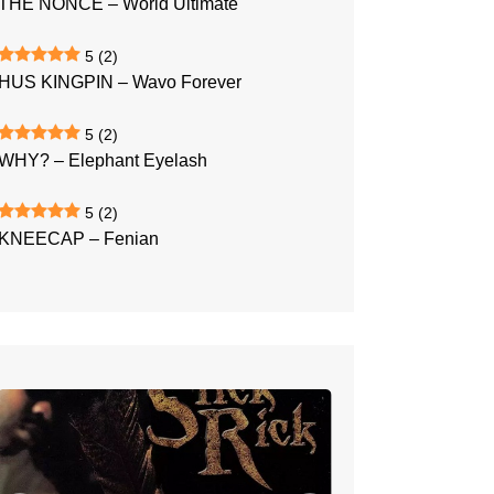
THE NONCE – World Ultimate
5
(2)
HUS KINGPIN – Wavo Forever
5
(2)
WHY? – Elephant Eyelash
5
(2)
KNEECAP – Fenian
SLICK
RICK
–
The