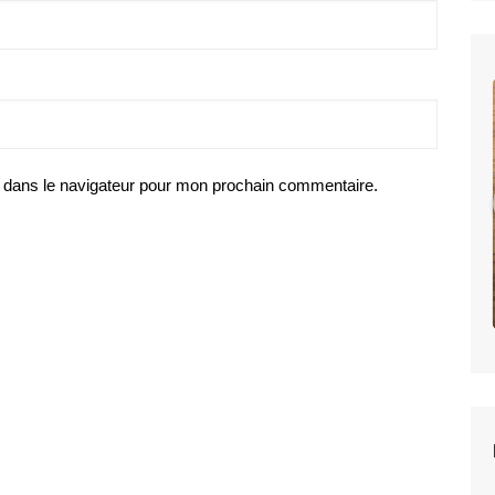
BIRDMAN
–
5
★
 dans le navigateur pour mon prochain commentaire.
Stunna
Da
BIRDMAN – 5 ★ Stunna