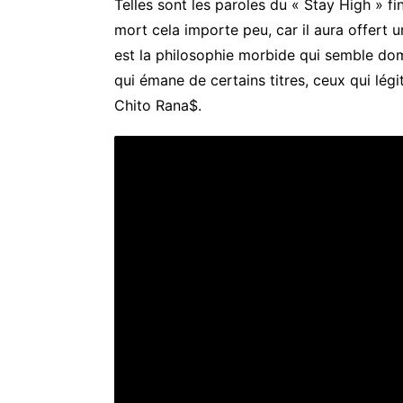
Telles sont les paroles du « Stay High » fin
mort cela importe peu, car il aura offert 
est la philosophie morbide qui semble domin
qui émane de certains titres, ceux qui lég
Chito Rana$.
MCENROE
–
Disenfranchised