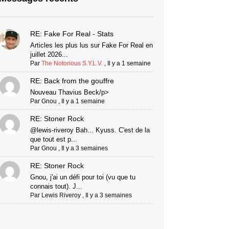
RE: Fake For Real - Stats
Articles les plus lus sur Fake For Real en
juillet 2026...
Par
The Notorious S.Y.L.V.
,
Il y a 1 semaine
RE: Back from the gouffre
Nouveau Thavius Beck/p>
Par
Gnou
,
Il y a 1 semaine
RE: Stoner Rock
@lewis-riveroy Bah... Kyuss. C'est de la
que tout est p...
Par
Gnou
,
Il y a 3 semaines
RE: Stoner Rock
Gnou, j'ai un défi pour toi (vu que tu
connais tout). J...
Par
Lewis Riveroy
,
Il y a 3 semaines