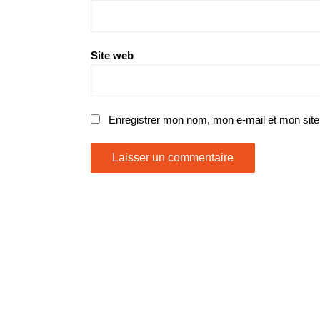
Site web
BLACK
MOON
–
Enta
Enregistrer mon nom, mon e-mail et mon site
Da
Stage
BIZZLE – You’ll
ake A Million
BLACK MOON – Enta 
rime
Stage