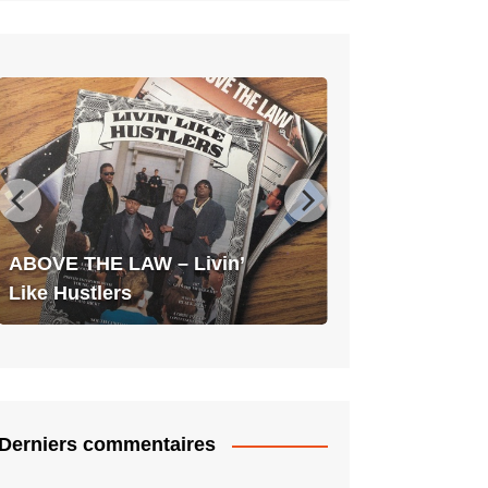
ABOVE
THE
LAW
–
Livin’
Like
Hustlers
ABOVE THE LAW – Livin’
Like Hustlers
Derniers commentaires