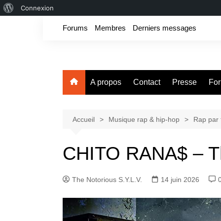
À
Connexion
Aller
propos
Forums
Membres
Derniers messages
au
de
contenu
WordPress
Fake For Real
Rap, livres et plus encore. Depuis 1997.
A propos
Contact
Presse
Fo
Accueil
Musique rap & hip-hop
Rap par 
CHITO RANA$ – Th
The Notorious S.Y.L.V.
14 juin 2026