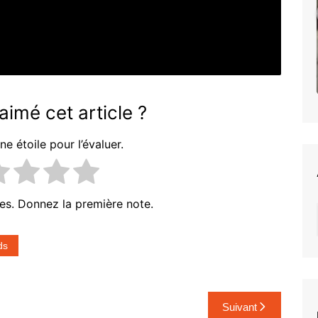
World
TIERRA WHACK – Whack
World
imé cet article ?
ne étoile pour l’évaluer.
es. Donnez la première note.
ds
Suivant