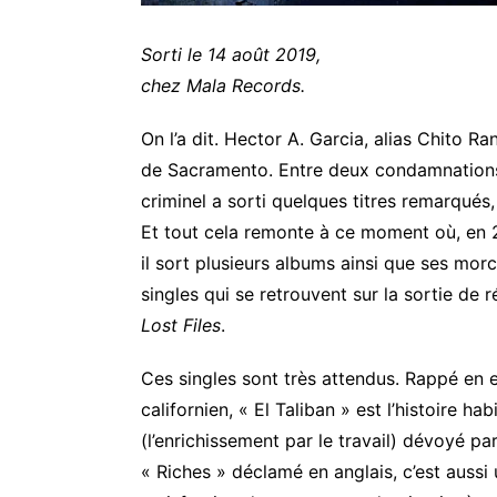
Sorti le 14 août 2019,
chez Mala Records.
On l’a dit. Hector A. Garcia, alias Chito R
de Sacramento. Entre deux condamnations à
criminel a sorti quelques titres remarqués,
Et tout cela remonte à ce moment où, en 2
ROB
il sort plusieurs albums ainsi que ses morc
YOUNG
singles qui se retrouvent sur la sortie de 
–
Lost Files
.
Electric
Eden
Ces singles sont très attendus. Rappé en e
californien, « El Taliban » est l’histoire hab
T SWIFT – Thug
ROB YOUNG – Electri
(l’enrichissement par le travail) dévoyé par
ion 101
Eden
« Riches » déclamé en anglais, c’est aussi 