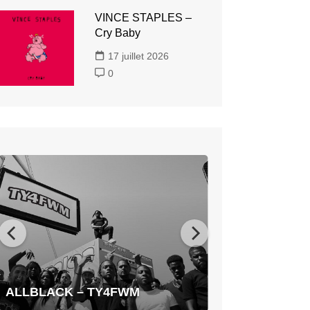
VINCE STAPLES –
Cry Baby
17 juillet 2026
0
ALLBLACK
–
TY4FWM
ALLBLACK – TY4FWM