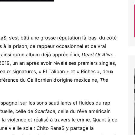
ana$, s’est bâti une grosse réputation là-bas, du côté
 la prison, ce rappeur occasionnel et ce vrai
 ainsi qu’un album déjà apprécié ici,
Dead Or Alive
.
019, un an après avoir révélé ses premiers singles,
NECRO
eaux signatures, « El Taliban » et « Riches », deux
–
référence du Californien d’origine mexicaine,
The
Gory
Days
Instrumental
spagnol sur les sons sautillants et fluides du rap
ituelle, celle de
Scarface
, celle du rêve américain
c
NECRO – Gory Days
 la violence et réalisé à travers le crime. Quant à ce
Instrumental
une vieille scie : Chito Rana$ y partage la