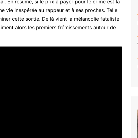
al. En résumé, si le prix à payer pour le crime est la
une vie inespérée au rappeur et à ses proches. Telle
er cette sortie. De là vient la mélancolie fataliste
itiment alors les premiers frémissements autour de
TIERRA
WHACK
–
Whack