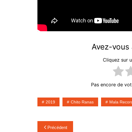
on
WEST – Late
MCENROE –
ation
Disenfranchised
Avez-vous a
Cliquez sur u
Pas encore de vot
2019
Chito Ranas
Mala Recor
Navigation
Précédent