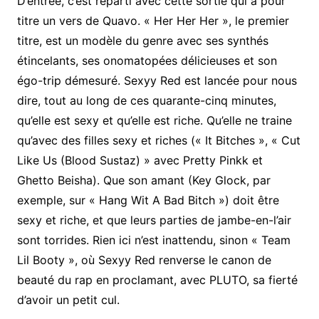
D’entrée, c’est reparti avec cette sortie qui a pour
titre un vers de Quavo. « Her Her Her », le premier
titre, est un modèle du genre avec ses synthés
étincelants, ses onomatopées délicieuses et son
égo-trip démesuré. Sexyy Red est lancée pour nous
dire, tout au long de ces quarante-cinq minutes,
qu’elle est sexy et qu’elle est riche. Qu’elle ne traine
qu’avec des filles sexy et riches (« It Bitches », « Cut
Like Us (Blood Sustaz) » avec Pretty Pinkk et
Ghetto Beisha). Que son amant (Key Glock, par
exemple, sur « Hang Wit A Bad Bitch ») doit être
sexy et riche, et que leurs parties de jambe-en-l’air
sont torrides. Rien ici n’est inattendu, sinon « Team
Lil Booty », où Sexyy Red renverse le canon de
beauté du rap en proclamant, avec PLUTO, sa fierté
d’avoir un petit cul.