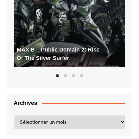
–
Public
Domain
2:
Rise
Of
The
MAX B – Public Domain 2: Rise
Silver
Of The Silver Surfer
Surfer
Archives
Archives