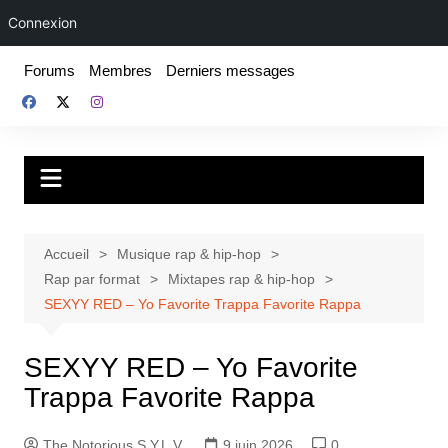
Connexion
Aller
Forums
Membres
Derniers messages
au
contenu
Fake For Real
Rap, livres et plus encore. Depuis 1997.
Accueil
Musique rap & hip-hop
Rap par format
Mixtapes rap & hip-hop
SEXYY RED – Yo Favorite Trappa Favorite Rappa
SEXYY RED – Yo Favorite
Trappa Favorite Rappa
The Notorious S.Y.L.V.
9 juin 2026
0