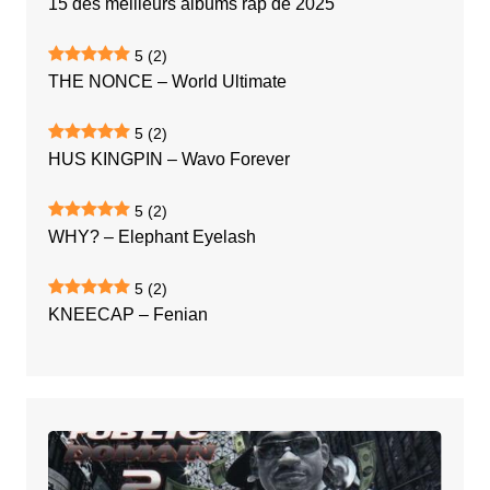
15 des meilleurs albums rap de 2025
5
(2)
THE NONCE – World Ultimate
5
(2)
HUS KINGPIN – Wavo Forever
5
(2)
WHY? – Elephant Eyelash
5
(2)
KNEECAP – Fenian
MAX
B