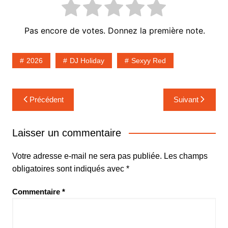
Pas encore de votes. Donnez la première note.
2026
DJ Holiday
Sexyy Red
Navigation
Précédent
Suivant
de
l’article
Laisser un commentaire
Votre adresse e-mail ne sera pas publiée.
Les champs
obligatoires sont indiqués avec
*
Commentaire
*