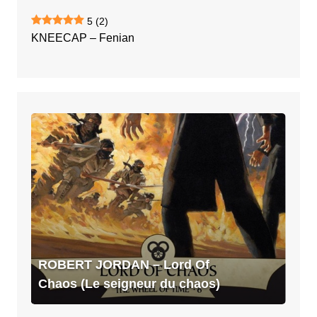
5
(2)
KNEECAP – Fenian
ROBERT
JORDAN
–
Lord
Of
Chaos
(Le
seigneur
du
ROBERT JORDAN – Lord Of
chaos)
Chaos (Le seigneur du chaos)