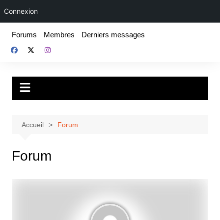
Connexion
Aller
Forums
Membres
Derniers messages
au
contenu
Fake For Real
Rap, livres et plus encore. Depuis 1997.
Accueil
Forum
Forum