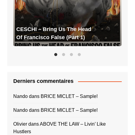
Head
Of
Francisco
False
CESCHI – Bring Us The Head
(Part
Of Francisco False (Part 1)
1)
Derniers commentaires
Nando
dans
BRICE MICLET – Sample!
Nando
dans
BRICE MICLET – Sample!
Olivier
dans
ABOVE THE LAW – Livin’ Like
Hustlers