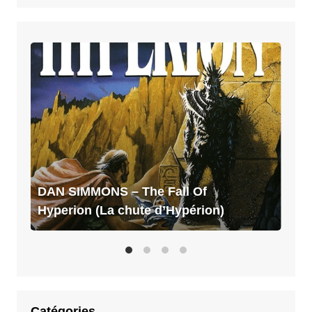
DAN
SIMMONS
–
The
Fall
Of
Hyperion
(La
chute
DAN SIMMONS – The Fall Of
d’Hypérion)
Hyperion (La chute d’Hypérion)
Catégories