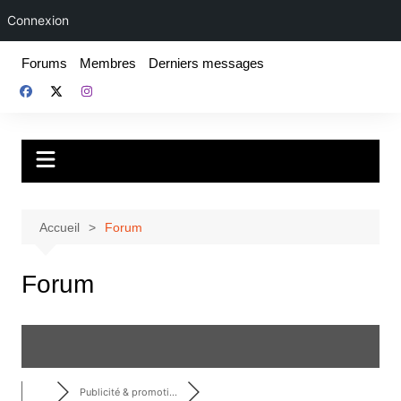
Connexion
Aller
Forums
Membres
Derniers messages
au
contenu
Fake For Real
Rap, livres et plus encore. Depuis 1997.
Accueil
Forum
Forum
Publicité & promoti...