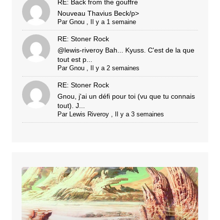
RE: Back from the gouffre
Nouveau Thavius Beck/p>
Par
Gnou
,
Il y a 1 semaine
RE: Stoner Rock
@lewis-riveroy Bah... Kyuss. C'est de la que
tout est p...
Par
Gnou
,
Il y a 2 semaines
RE: Stoner Rock
Gnou, j'ai un défi pour toi (vu que tu connais
tout). J...
Par
Lewis Riveroy
,
Il y a 3 semaines
ALAIN
DAMASIO
–
La
horde