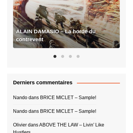
du
contrevent
ALAIN DAMASIO – La horde du
contrevent
Derniers commentaires
Nando
dans
BRICE MICLET – Sample!
Nando
dans
BRICE MICLET – Sample!
Olivier
dans
ABOVE THE LAW – Livin’ Like
Hustlers