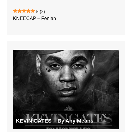
5
(2)
KNEECAP – Fenian
KEVIN
GATES
–
By
Any
Means
KEVIN GATES – By Any Means