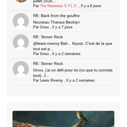
juillet 2026...
Par
The Notorious S.Y.L.V.
,
Il y a 6 jours
RE: Back from the gouffre
Nouveau Thavius Beck/p>
Par
Gnou
,
Il y a 7 jours
RE: Stoner Rock
@lewis-riveroy Bah... Kyuss. C'est de la que
tout est p...
Par
Gnou
,
Il y a 2 semaines
RE: Stoner Rock
Gnou, j'ai un défi pour toi (vu que tu connais
tout). J...
Par
Lewis Riveroy
,
Il y a 2 semaines
STEFAN
PLATTEAU