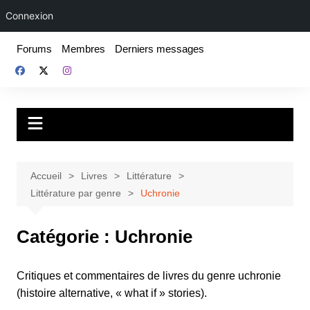
Connexion
Aller
Forums
Membres
Derniers messages
au
contenu
Fake For Real
Rap, livres et plus encore. Depuis 1997.
Accueil
Livres
Littérature
Littérature par genre
Uchronie
Catégorie :
Uchronie
Critiques et commentaires de livres du genre uchronie
(histoire alternative, « what if » stories).