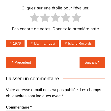
Cliquez sur une étoile pour l’évaluer.
Pas encore de votes. Donnez la première note.
1978
IJahman Levi
Island Records
Navigation
Précédent
Suivant
de
l’article
Laisser un commentaire
Votre adresse e-mail ne sera pas publiée.
Les champs
obligatoires sont indiqués avec
*
Commentaire
*