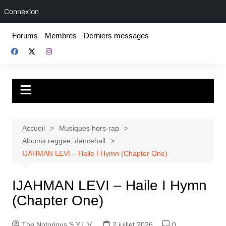
Connexion
Aller
Forums
Membres
Derniers messages
au
contenu
Fake For Real
Rap, livres et plus encore. Depuis 1997.
Accueil
Musiques hors-rap
Albums reggae, dancehall
IJAHMAN LEVI – Haile I Hymn (Chapter One)
IJAHMAN LEVI – Haile I Hymn
(Chapter One)
The Notorious S.Y.L.V.
2 juillet 2026
0