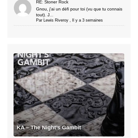
RE: Stoner Rock
Gnou, j'ai un défi pour toi (vu que tu connais
tout). J...
Par
Lewis Riveroy
,
Il y a 3 semaines
KA
–
The
Night’s
Gambit
KA – The Night’s Gambit