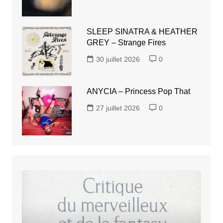
SLEEP SINATRA & HEATHER
GREY – Strange Fires
30 juillet 2026
0
ANYCIA – Princess Pop That
27 juillet 2026
0
JACQUES
GOIMARD
–
Critique