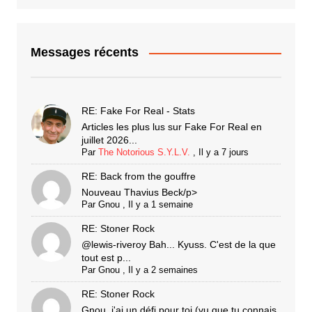
Messages récents
RE: Fake For Real - Stats
Articles les plus lus sur Fake For Real en
juillet 2026...
Par
The Notorious S.Y.L.V.
,
Il y a 7 jours
RE: Back from the gouffre
Nouveau Thavius Beck/p>
Par
Gnou
,
Il y a 1 semaine
RE: Stoner Rock
@lewis-riveroy Bah... Kyuss. C'est de la que
tout est p...
Par
Gnou
,
Il y a 2 semaines
RE: Stoner Rock
Gnou, j'ai un défi pour toi (vu que tu connais