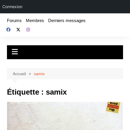
Connexion
Aller
Forums
Membres
Derniers messages
au
contenu
Fake For Real
Rap, livres et plus encore. Depuis 1997.
Accueil
samix
Étiquette :
samix