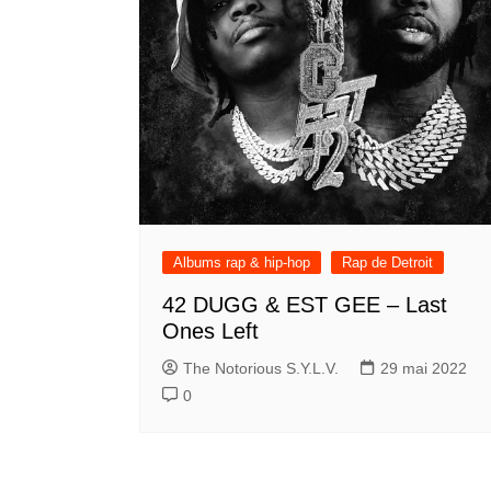
Albums rap & hip-hop
Rap de Detroit
42 DUGG & EST GEE – Last
Ones Left
The Notorious S.Y.L.V.
29 mai 2022
0