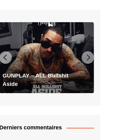
GUNPLAY
–
ALL
Bullshit
Aside
GUNPLAY – ALL Bullshit
Aside
Derniers commentaires