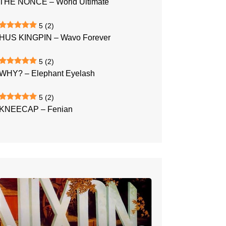
THE NONCE – World Ultimate
5
(2)
HUS KINGPIN – Wavo Forever
5
(2)
WHY? – Elephant Eyelash
5
(2)
KNEECAP – Fenian
LAMBCHOP
–
Nixon