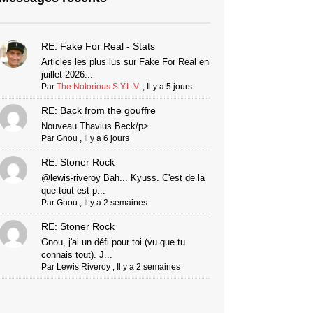
RE: Fake For Real - Stats
Articles les plus lus sur Fake For Real en
juillet 2026...
Par
The Notorious S.Y.L.V.
,
Il y a 5 jours
RE: Back from the gouffre
Nouveau Thavius Beck/p>
Par
Gnou
,
Il y a 6 jours
RE: Stoner Rock
@lewis-riveroy Bah... Kyuss. C'est de la
que tout est p...
Par
Gnou
,
Il y a 2 semaines
RE: Stoner Rock
Gnou, j'ai un défi pour toi (vu que tu
connais tout). J...
Par
Lewis Riveroy
,
Il y a 2 semaines