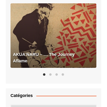
AKUA
NARU
–
…
The
Journey
Aflame
AKUA NARU – … The Journey
Aflame
Catégories