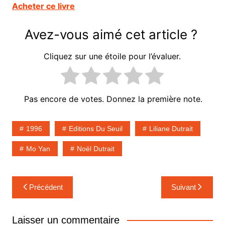
Acheter ce livre
Avez-vous aimé cet article ?
Cliquez sur une étoile pour l’évaluer.
Pas encore de votes. Donnez la première note.
1996
Editions Du Seuil
Liliane Dutrait
Mo Yan
Noël Dutrait
Navigation
Précédent
Suivant
de
l’article
Laisser un commentaire