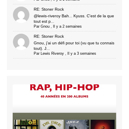
RE: Stoner Rock
@lewis-riveroy Bah... Kyuss. C'est de la que
tout est p...
Par
Gnou
,
Il y a 2 semaines
RE: Stoner Rock
Gnou, j'ai un défi pour toi (vu que tu connais
tout). J...
Par
Lewis Riveroy
,
Il y a 3 semaines
SYLVAIN
BERTOT
–
Rap,
hip-
hop
(nouvelle