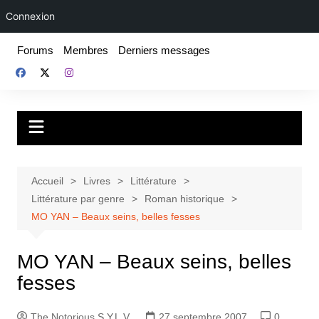
Connexion
Aller
Forums
Membres
Derniers messages
au
contenu
Fake For Real
Rap, livres et plus encore. Depuis 1997.
Accueil
Livres
Littérature
Littérature par genre
Roman historique
MO YAN – Beaux seins, belles fesses
MO YAN – Beaux seins, belles
fesses
The Notorious S.Y.L.V.
27 septembre 2007
0