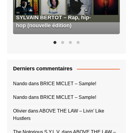
édition)
SYLVAIN BERTOT – Rap, hip-
hop (nouvelle édition)
Derniers commentaires
Nando
dans
BRICE MICLET – Sample!
Nando
dans
BRICE MICLET – Sample!
Olivier
dans
ABOVE THE LAW – Livin’ Like
Hustlers
The Notorious S.Y.L.V.
dans
ABOVE THE LAW –