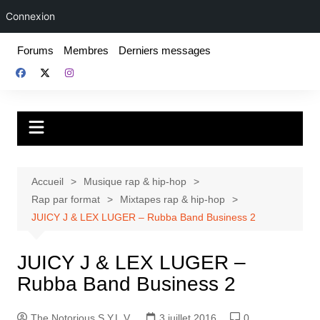
Connexion
Aller
Forums
Membres
Derniers messages
au
contenu
Fake For Real
Rap, livres et plus encore. Depuis 1997.
Accueil
Musique rap & hip-hop
Rap par format
Mixtapes rap & hip-hop
JUICY J & LEX LUGER – Rubba Band Business 2
JUICY J & LEX LUGER –
Rubba Band Business 2
The Notorious S.Y.L.V.
3 juillet 2016
0