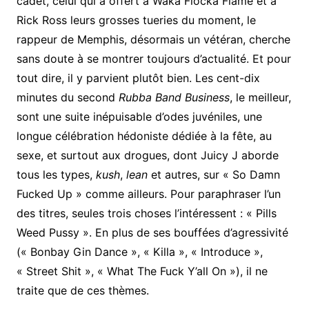
cadet, celui qui a offert à Waka Flocka Flame et à
Rick Ross leurs grosses tueries du moment, le
rappeur de Memphis, désormais un vétéran, cherche
sans doute à se montrer toujours d’actualité. Et pour
tout dire, il y parvient plutôt bien. Les cent-dix
minutes du second
Rubba Band Business
, le meilleur,
sont une suite inépuisable d’odes juvéniles, une
longue célébration hédoniste dédiée à la fête, au
sexe, et surtout aux drogues, dont Juicy J aborde
tous les types,
kush
,
lean
et autres, sur « So Damn
Fucked Up » comme ailleurs. Pour paraphraser l’un
des titres, seules trois choses l’intéressent : « Pills
Weed Pussy ». En plus de ses bouffées d’agressivité
(« Bonbay Gin Dance », « Killa », « Introduce »,
« Street Shit », « What The Fuck Y’all On »), il ne
traite que de ces thèmes.