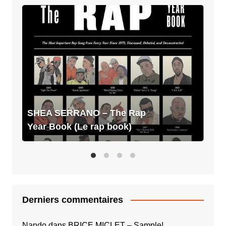
SHEA
SERRANO
–
The
Rap
Year
Book
(Le
rap
SHEA SERRANO – The Rap
book)
Year Book (Le rap book)
Derniers commentaires
Nando
dans
BRICE MICLET – Sample!