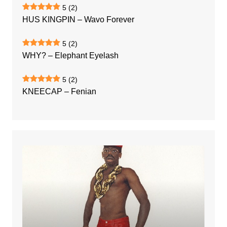
5
(2)
HUS KINGPIN – Wavo Forever
5
(2)
WHY? – Elephant Eyelash
5
(2)
KNEECAP – Fenian
TYLER,
THE
CREATOR
–
Don’t
Tap
The