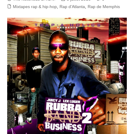
Mixtapes rap & hip-hop
,
Rap d'Atlanta
,
Rap de Memphis