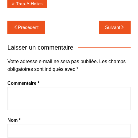
Trap-A-Holics
Navigation
Précédent
Suivant
de
l’article
Laisser un commentaire
Votre adresse e-mail ne sera pas publiée.
Les champs
obligatoires sont indiqués avec
*
Commentaire
*
Nom
*