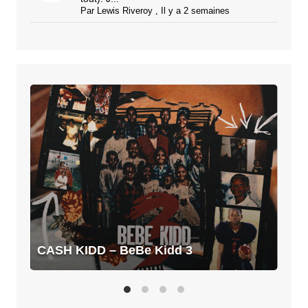
Par
Lewis Riveroy
,
Il y a 2 semaines
CASH
KIDD
–
BeBe
Kidd
3
CASH KIDD – BeBe Kidd 3