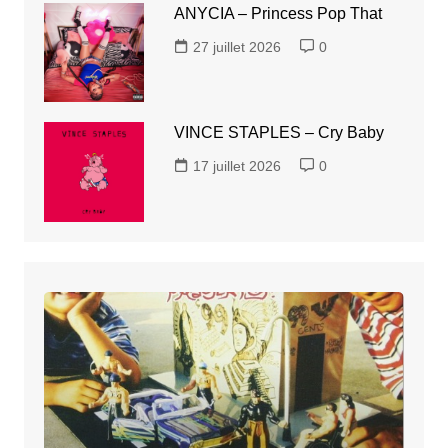
ANYCIA – Princess Pop That
27 juillet 2026
0
VINCE STAPLES – Cry Baby
17 juillet 2026
0
CIRCUS
&
FRIENDS
–
Gangstahz
Fo
Gawd