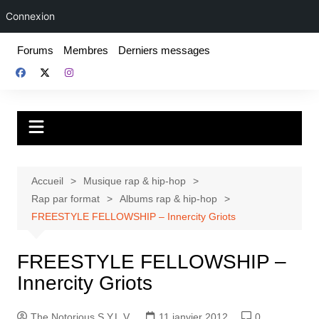
Connexion
Aller
Forums
Membres
Derniers messages
au
contenu
Fake For Real
Rap, livres et plus encore. Depuis 1997.
Accueil
Musique rap & hip-hop
Rap par format
Albums rap & hip-hop
FREESTYLE FELLOWSHIP – Innercity Griots
FREESTYLE FELLOWSHIP –
Innercity Griots
The Notorious S.Y.L.V.
11 janvier 2012
0