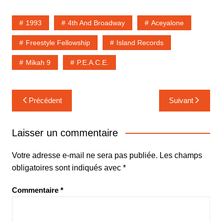
1993
4th And Broadway
Aceyalone
Freestyle Fellowship
Island Records
Mikah 9
P.E.A.C.E.
Navigation
Précédent
Suivant
de
l’article
Laisser un commentaire
Votre adresse e-mail ne sera pas publiée.
Les champs
obligatoires sont indiqués avec
*
Commentaire
*