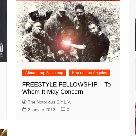
Albums rap & hip-hop
Rap de Los Angeles
FREESTYLE FELLOWSHIP – To
Whom It May Concern
The Notorious S.Y.L.V.
2 janvier 2012
0