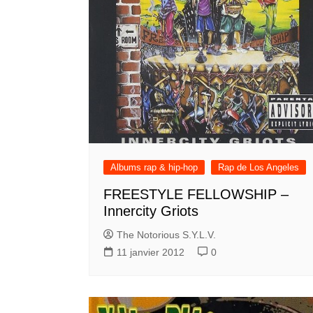
Albums rap & hip-hop
Rap de Los Angeles
FREESTYLE FELLOWSHIP –
Innercity Griots
The Notorious S.Y.L.V.
11 janvier 2012
0