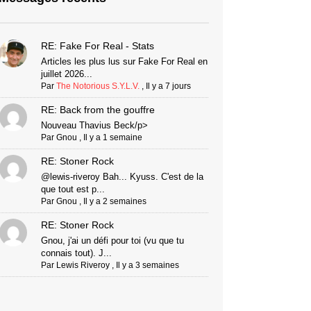
RE: Fake For Real - Stats
Articles les plus lus sur Fake For Real en
juillet 2026...
Par
The Notorious S.Y.L.V.
,
Il y a 7 jours
RE: Back from the gouffre
Nouveau Thavius Beck/p>
Par
Gnou
,
Il y a 1 semaine
RE: Stoner Rock
@lewis-riveroy Bah... Kyuss. C'est de la
que tout est p...
Par
Gnou
,
Il y a 2 semaines
RE: Stoner Rock
Gnou, j'ai un défi pour toi (vu que tu
connais tout). J...
Par
Lewis Riveroy
,
Il y a 3 semaines