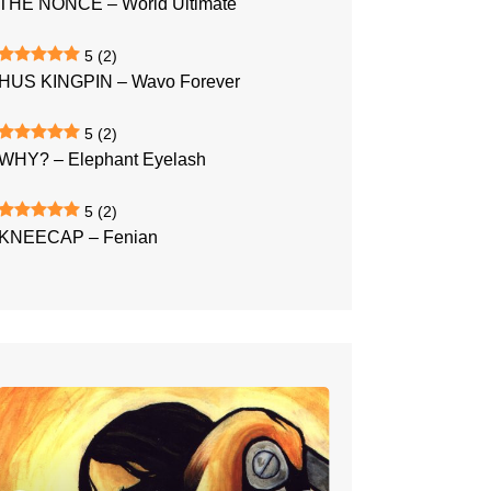
THE NONCE – World Ultimate
5
(2)
HUS KINGPIN – Wavo Forever
5
(2)
WHY? – Elephant Eyelash
5
(2)
KNEECAP – Fenian
KOMADOSE
–
Beta
One