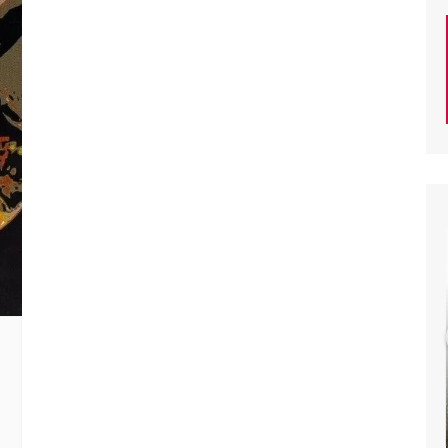
PHILIP
K.
DICK
–
The
PHILIP K. DICK – The
Man
Man In The High Castle
In
(Le maître du haut
The
château)
High