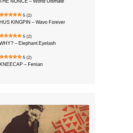
THE NONCE – World Ultimate
5
(2)
HUS KINGPIN – Wavo Forever
5
(2)
WHY? – Elephant Eyelash
5
(2)
KNEECAP – Fenian
AKUA
NARU
–
…