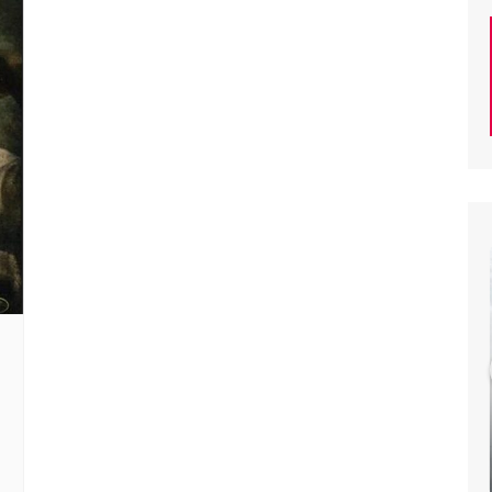
ECHO
&
THE
BUNNYMEN
–
Ocean
 –
Rain
de
ECHO & THE BUNNYMEN
– Ocean Rain