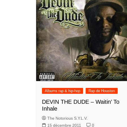
PHILIP
JOSE
FARMER
–
Albums rap & hip-hop
Rap de Houston
Riverworld
(Le
DEVIN THE DUDE – Waitin’ To
PHILIP JOSE FARMER
fleuve
Inhale
illeurs livres sur
Riverworld (Le fleuve 
de
The Notorious S.Y.L.V.
rançais
l’éternité)
l’éternité)
15 décembre 2011
0