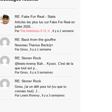
RE: Fake For Real - Stats
Articles les plus lus sur Fake For Real en
juillet 2026...
Par
The Notorious S.Y.L.V.
,
Il y a 1 semaine
RE: Back from the gouffre
Nouveau Thavius Beck/p>
Par
Gnou
,
Il y a 1 semaine
RE: Stoner Rock
@lewis-riveroy Bah... Kyuss. C'est de la
que tout est p...
Par
Gnou
,
Il y a 3 semaines
RE: Stoner Rock
Gnou, j'ai un défi pour toi (vu que tu
connais tout). J...
Par
Lewis Riveroy
,
Il y a 3 semaines