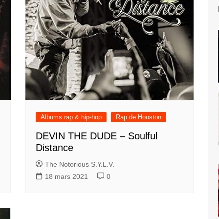
Albums rap & hip-hop
Rap de Houston
DEVIN THE DUDE – Soulful
Distance
The Notorious S.Y.L.V.
18 mars 2021
0