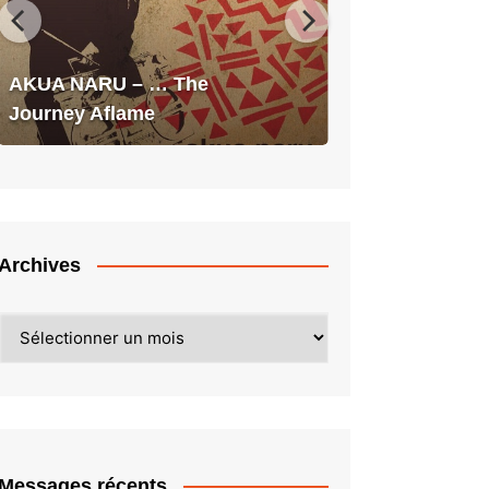
The
Journey
Aflame
AKUA NARU – … The
Journey Aflame
Archives
Archives
Messages récents