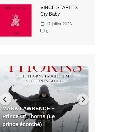
VINCE STAPLES –
Cry Baby
17 juillet 2026
0
MARK
LAWRENCE
–
Prince
Of
Thorns
MARK LAWRENCE –
(Le
Prince Of Thorns (Le
prince
prince écorché)
écorché)