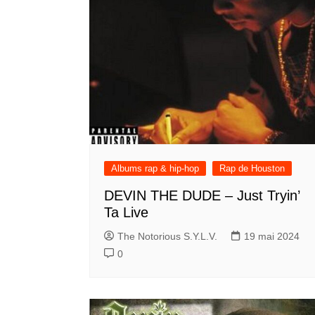
Albums rap & hip-hop
Rap de Houston
DEVIN THE DUDE – Just Tryin’
Ta Live
The Notorious S.Y.L.V.
19 mai 2024
0