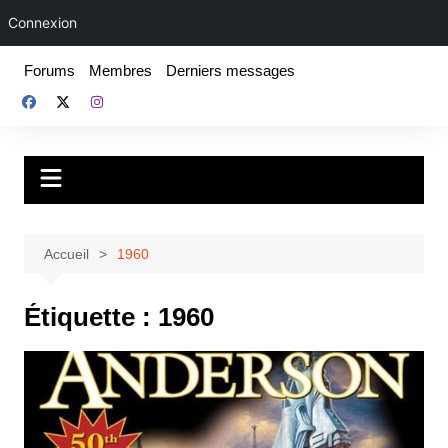
Connexion
Aller
Forums
Membres
Derniers messages
au
contenu
Fake For Real
Rap, livres et plus encore. Depuis 1997.
Accueil
1960
Étiquette :
1960