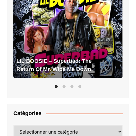
BOOSIE
–
Superbad:
The
Return
Of
Mr.
Wipe
LIL BOOSIE – Superbad: The
Me
Return Of Mr. Wipe Me Down
Down
Catégories
Catégories