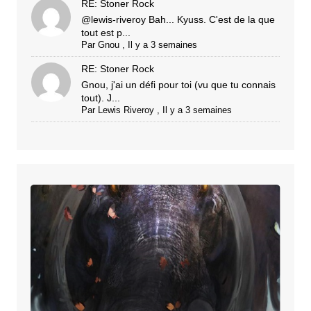
RE: Stoner Rock
@lewis-riveroy Bah... Kyuss. C'est de la que
tout est p...
Par
Gnou
,
Il y a 3 semaines
RE: Stoner Rock
Gnou, j'ai un défi pour toi (vu que tu connais
tout). J...
Par
Lewis Riveroy
,
Il y a 3 semaines
STEFAN
PLATTEAU
–
Meijo