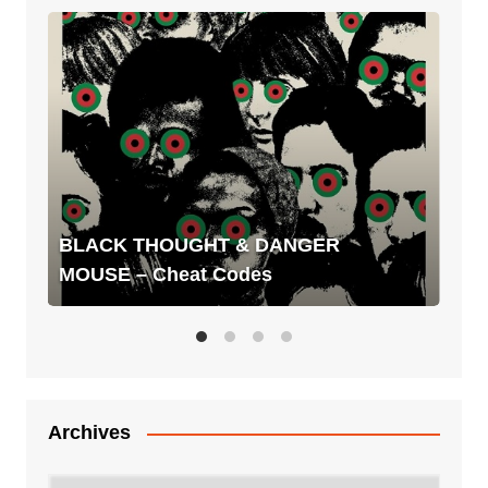
BLACK
THOUGHT
&
DANGER
MOUSE
–
Cheat
Codes
BLACK THOUGHT & DANGER
MOUSE – Cheat Codes
Archives
Archives