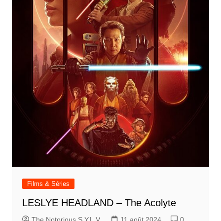
Films & Séries
LESLYE HEADLAND – The Acolyte
The Notorious S.Y.L.V.
11 août 2024
0