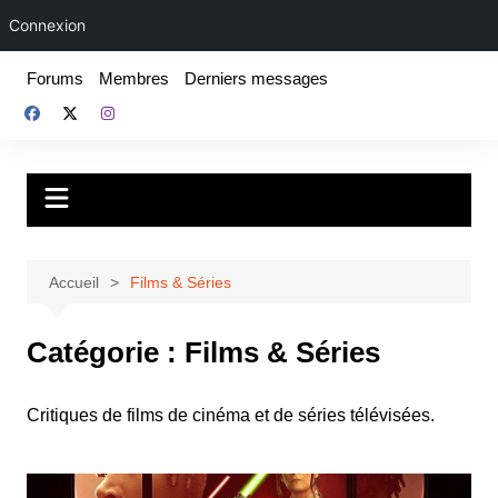
Connexion
Aller
Forums
Membres
Derniers messages
au
contenu
Fake For Real
Rap, livres et plus encore. Depuis 1997.
Accueil
Films & Séries
Catégorie :
Films & Séries
Critiques de films de cinéma et de séries télévisées.