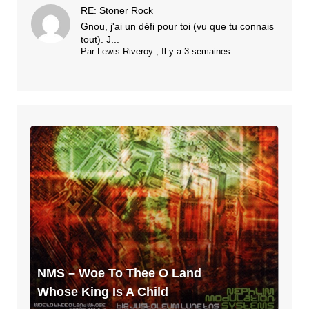
RE: Stoner Rock
Gnou, j'ai un défi pour toi (vu que tu connais
tout). J...
Par
Lewis Riveroy
,
Il y a 3 semaines
NMS
–
Woe
To
Thee
O
Land
Whose
King
NMS – Woe To Thee O Land
Is
Whose King Is A Child
A