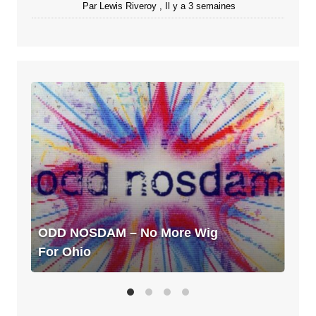
Par
Lewis Riveroy
,
Il y a 3 semaines
ODD
NOSDAM
–
No
More
Wig
For
Ohio
ODD NOSDAM – No More Wig
For Ohio