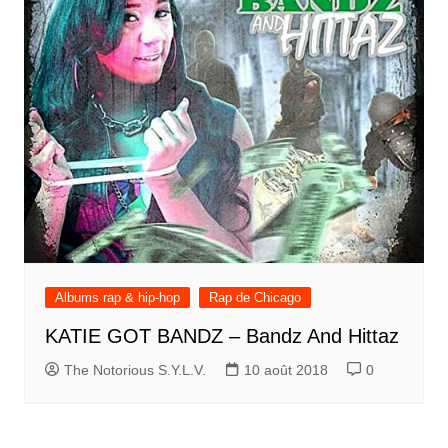
Albums rap & hip-hop
Rap de Chicago
KATIE GOT BANDZ – Bandz And Hittaz
The Notorious S.Y.L.V.
10 août 2018
0