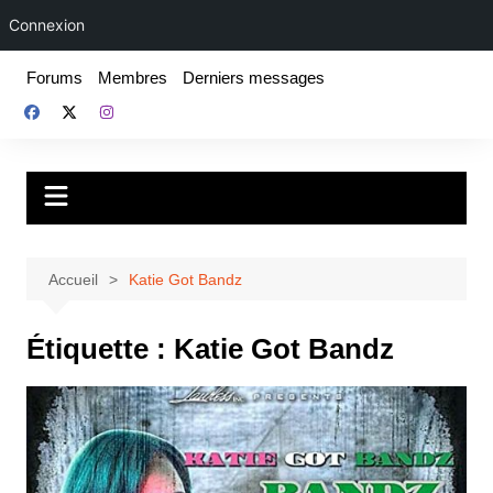
Connexion
Aller
Forums
Membres
Derniers messages
au
contenu
Fake For Real
Rap, livres et plus encore. Depuis 1997.
Accueil
Katie Got Bandz
Étiquette :
Katie Got Bandz