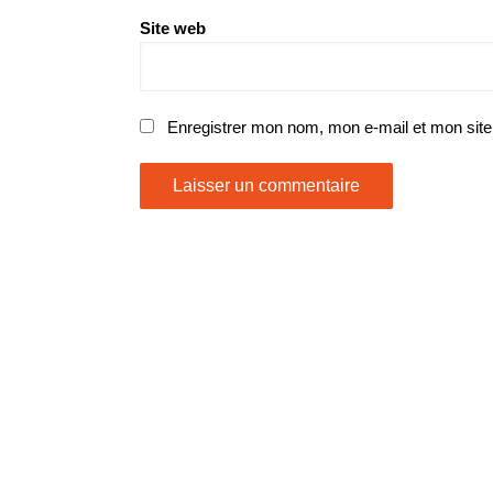
Site web
OUNGAN
XXXTENTACION
–
Enregistrer mon nom, mon e-mail et mon site
tood
17
YOUNGAN –
erstood
XXXTENTACION – 17