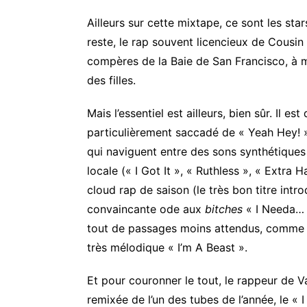
Ailleurs sur cette mixtape, ce sont les sta
reste, le rap souvent licencieux de Cousi
compères de la Baie de San Francisco, à mi
des filles.
Mais l’essentiel est ailleurs, bien sûr. Il 
particulièrement saccadé de « Yeah Hey! ».
qui naviguent entre des sons synthétiques
locale (« I Got It », « Ruthless », « Extr
cloud rap de saison (le très bon titre int
convaincante ode aux
bitches
« I Needa… 
tout de passages moins attendus, comme av
très mélodique « I’m A Beast ».
Et pour couronner le tout, le rappeur de Va
remixée de l’un des tubes de l’année, le « 