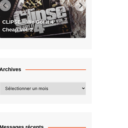
It
4
Cheap
CLIPSE – We Got It 4
Vol.
Cheap Vol. 2
2
Archives
Archives
Messages récents