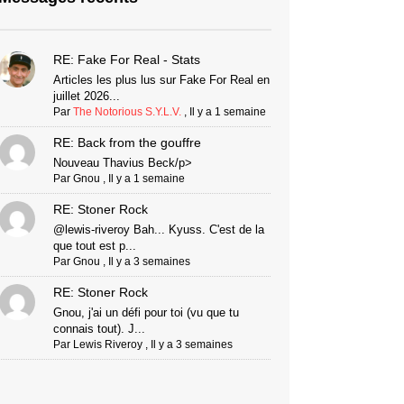
RE: Fake For Real - Stats
Articles les plus lus sur Fake For Real en
juillet 2026...
Par
The Notorious S.Y.L.V.
,
Il y a 1 semaine
RE: Back from the gouffre
Nouveau Thavius Beck/p>
Par
Gnou
,
Il y a 1 semaine
RE: Stoner Rock
@lewis-riveroy Bah... Kyuss. C'est de la
que tout est p...
Par
Gnou
,
Il y a 3 semaines
RE: Stoner Rock
Gnou, j'ai un défi pour toi (vu que tu
connais tout). J...
Par
Lewis Riveroy
,
Il y a 3 semaines