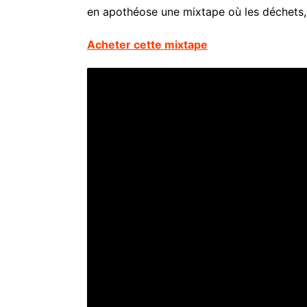
en apothéose une mixtape où les déchets, 
Acheter cette mixtape
THE
CHEMICAL
BROTHERS
–