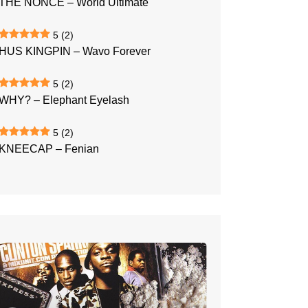
THE NONCE – World Ultimate
5
(2)
HUS KINGPIN – Wavo Forever
5
(2)
WHY? – Elephant Eyelash
5
(2)
KNEECAP – Fenian
CLIPSE
–
We
Got