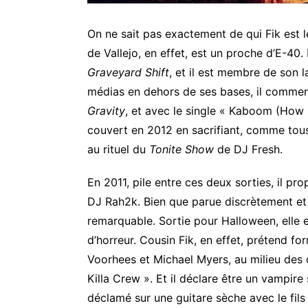
On ne sait pas exactement de qui Fik est l
de Vallejo, en effet, est un proche d’E-40
Graveyard Shift
, et il est membre de son l
médias en dehors de ses bases, il commen
Gravity
, et avec le single « Kaboom (How D
couvert en 2012 en sacrifiant, comme tous
au rituel du
Tonite Show
de DJ Fresh.
BRIAN
STAVELEY
En 2011, pile entre ces deux sorties, il 
–
DJ Rah2k. Bien que parue discrètement et 
The
remarquable. Sortie pour Halloween, elle e
Last
d’horreur. Cousin Fik, en effet, prétend 
Mortal
Voorhees et Michael Myers, au milieu des c
Bond
BRIAN STAVELEY – T
Killa Crew ». Et il déclare être un vampire
THUG – Jeffery
Last Mortal Bond
déclamé sur une guitare sèche avec le fils