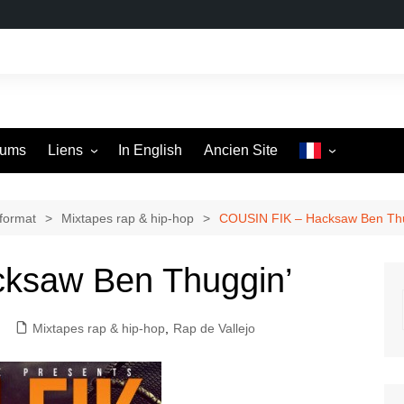
rums
Liens
In English
Ancien Site
En France
ABCDR du Son
Ailleurs
Backpackerz
Anywhere The Dope Go
format
Mixtapes rap & hip-hop
COUSIN FIK – Hacksaw Ben Thu
Le Bon Son
Legends Will Never Die
ksaw Ben Thuggin’
Canut Feel Me
Passion of the Weiss
Pure Baking Soda
Mixtapes rap & hip-hop
,
Rap de Vallejo
Swampdiggers