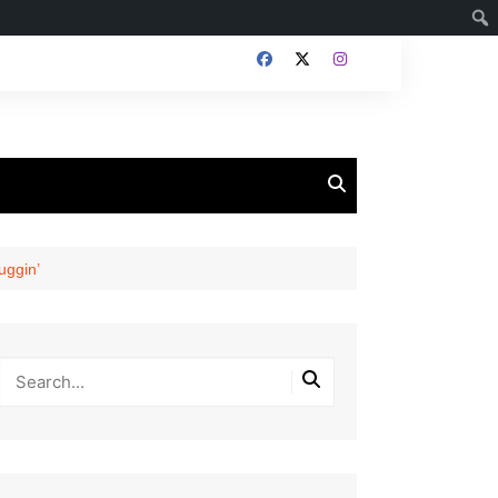
ggin’