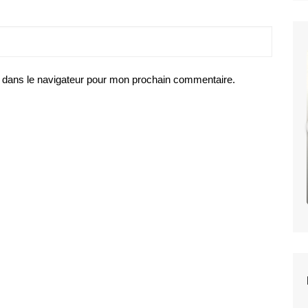
DESSA
–
 dans le navigateur pour mon prochain commentaire.
Castor,
The
Twin
DESSA – Castor, The
Twin