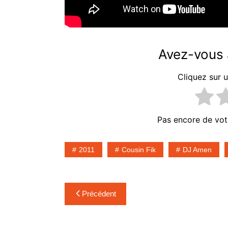
Singles
93-
THE CHEMICAL
03
BROTHERS – Singles 
Avez-vous a
ans la légende
03
Cliquez sur u
Pas encore de vot
2011
Cousin Fik
DJ Amen
Navigation
Précédent
de