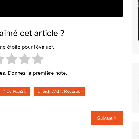
93-
imé cet article ?
WAYNE616 – Grease Files
ne étoile pour l’évaluer.
es. Donnez la première note.
DJ Rah2k
Sick Wid It Records
Suivant