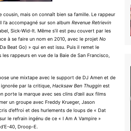
e cousin, mais on connaît bien sa famille. Le rappeur
. Il l’a accompagné sur son album
Revenue Retrievin
abel, Sick-Wid-It. Même s’il est peu couvert par les
ce à se faire un nom en 2010, avec le projet
No
a Beat Go) » qui en est issu. Puis il remet le
 les rappeurs en vue de la Baie de San Francisco,
BLACK
MOON
propose une mixtape avec le support de DJ Amen et de
–
ignorée par la critique,
Hacksaw Ben Thuggin
est
Enta
n porte la marque avec ses clins d’œil aux films
Da
former un groupe avec Freddy Krueger, Jason
Stage
ris d’effroi et des hurlements de loups de « Dat
he
BLACK MOON – Enta Da
 sur le refrain ingénu de ce « I Am A Vampire »
Stage
 d’E-40, Droop-E.