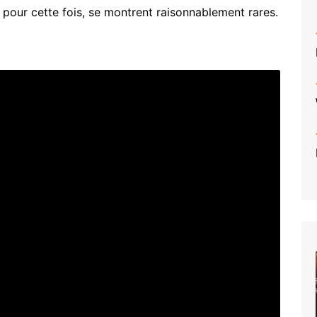
pour cette fois, se montrent raisonnablement rares.
WAYNE616
–
Grease
Files