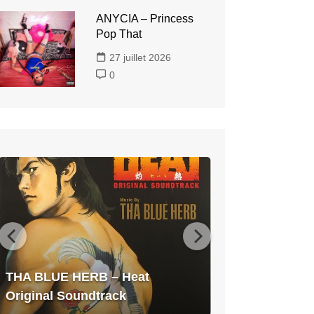
ANYCIA – Princess
Pop That
27 juillet 2026
0
THA
BLUE
HERB
–
Heat
Original
Soundtrack
THA BLUE HERB – Heat
Original Soundtrack