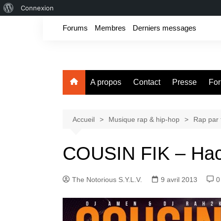
À
Connexion
Aller
propos
Forums
Membres
Derniers messages
au
de
contenu
WordPress
Fake For Real
Rap, livres et plus encore. Depuis 1997.
A propos
Contact
Presse
Fo
Accueil
Musique rap & hip-hop
Rap par 
COUSIN FIK – Hac
The Notorious S.Y.L.V.
9 avril 2013
0