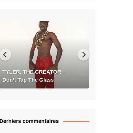
TYLER,
THE
CREATOR
–
Don’t
Tap
The
TYLER, THE CREATOR –
Glass
Don’t Tap The Glass
Derniers commentaires