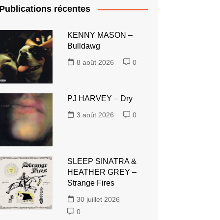
Publications récentes
KENNY MASON –
Bulldawg
8 août 2026
0
PJ HARVEY – Dry
3 août 2026
0
SLEEP SINATRA &
HEATHER GREY –
Strange Fires
30 juillet 2026
0