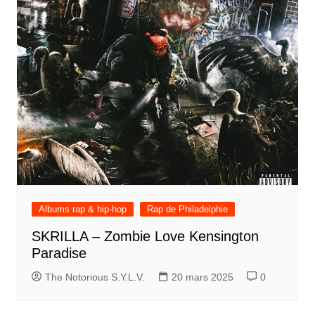
Albums rap & hip-hop
Rap de Philadelphie
SKRILLA – Zombie Love Kensington
Paradise
The Notorious S.Y.L.V.
20 mars 2025
0