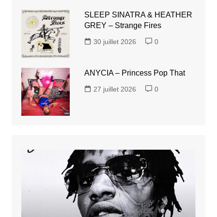
SLEEP SINATRA & HEATHER
GREY – Strange Fires
30 juillet 2026
0
ANYCIA – Princess Pop That
27 juillet 2026
0
YUNG
MAL
–
1.5
Way
Or