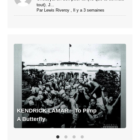
tout). J...
Par
Lewis Riveroy
,
Il y a 3 semaines
KENDRICK
LAMAR
–
To
Pimp
A
Butterfly
KENDRICK LAMAR – To Pimp
A Butterfly