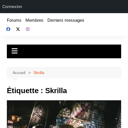
Connexion
Aller
Forums
Membres
Derniers messages
au
contenu
Fake For Real
Rap, livres et plus encore. Depuis 1997.
Accueil
Skrilla
Étiquette :
Skrilla