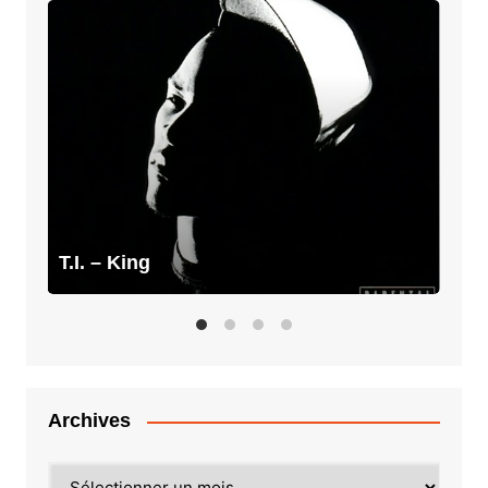
T.I.
–
King
T.I. – King
Archives
Archives