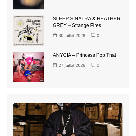
SLEEP SINATRA & HEATHER
GREY – Strange Fires
30 juillet 2026
0
ANYCIA – Princess Pop That
27 juillet 2026
0
40
des
meilleurs
albums
rap