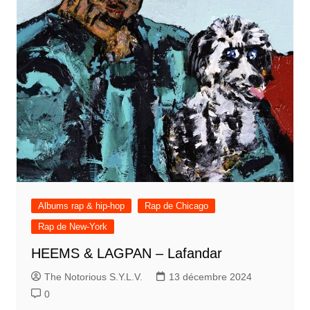
Albums rap & hip-hop
Rap de Chicago
Rap de New-York
HEEMS & LAGPAN – Lafandar
The Notorious S.Y.L.V.
13 décembre 2024
0