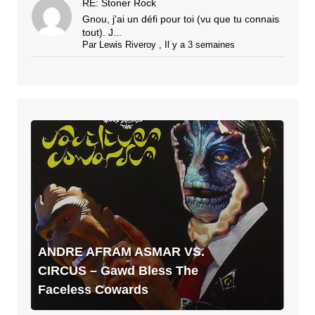
RE: Stoner Rock
Gnou, j'ai un défi pour toi (vu que tu connais
tout). J...
Par
Lewis Riveroy
,
Il y a 3 semaines
ANDRE
AFRAM
ASMAR
VS.
CIRCUS
–
Gawd
Bless
ANDRE AFRAM ASMAR VS.
The
CIRCUS – Gawd Bless The
Faceless
Faceless Cowards
Cowards