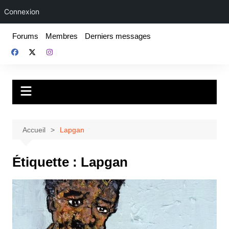
Connexion
Aller
Forums
Membres
Derniers messages
au
contenu
Fake For Real
Rap, livres et plus encore. Depuis 1997.
Accueil
Lapgan
Étiquette :
Lapgan